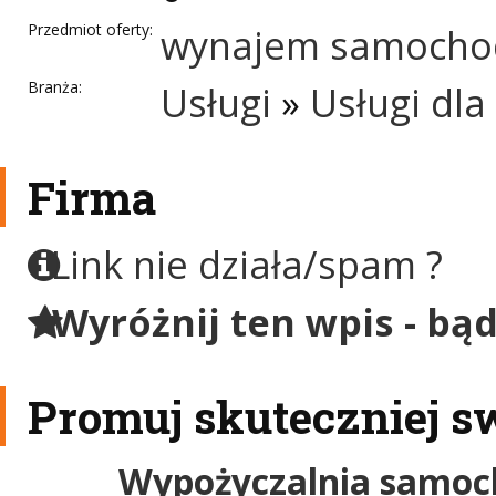
Przedmiot oferty:
wynajem samoch
Branża:
Usługi
»
Usługi dla
Firma
Link nie działa/spam ?
Wyróżnij ten wpis - bą
Promuj skuteczniej s
Wypożyczalnia samoc