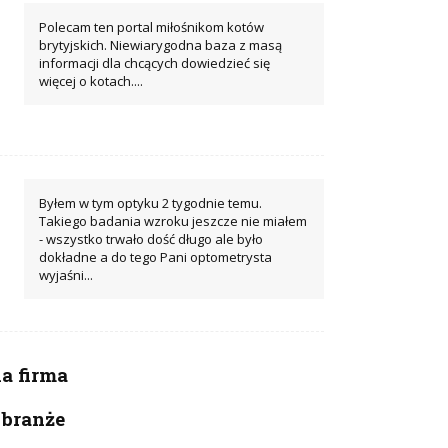
Polecam ten portal miłośnikom kotów
brytyjskich. Niewiarygodna baza z masą
informacji dla chcących dowiedzieć się
więcej o kotach....
Byłem w tym optyku 2 tygodnie temu.
Takiego badania wzroku jeszcze nie miałem
- wszystko trwało dość długo ale było
dokładne a do tego Pani optometrysta
wyjaśni...
 firma
 branże