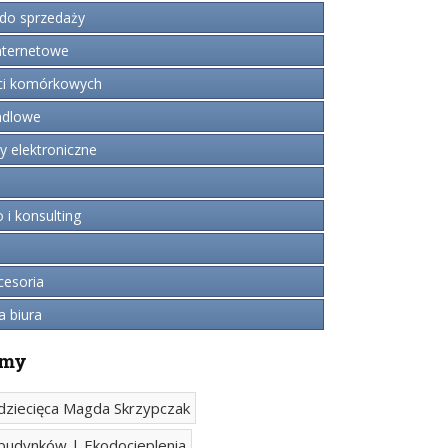
do sprzedaży
ternetowe
ci komórkowych
ndlowe
 elektroniczne
i konsulting
cesoria
a biura
rmy
dziecięca Magda Skrzypczak
budynków | Ekodocieplenia