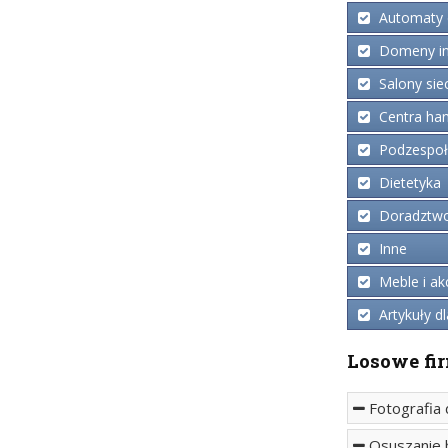
Automaty 
Domeny in
Salony sie
Centra ha
Podzespoły
Dietetyka
Doradztwo 
Inne
Meble i ak
Artykuły dl
Losowe fi
Fotografia 
Osuszanie 