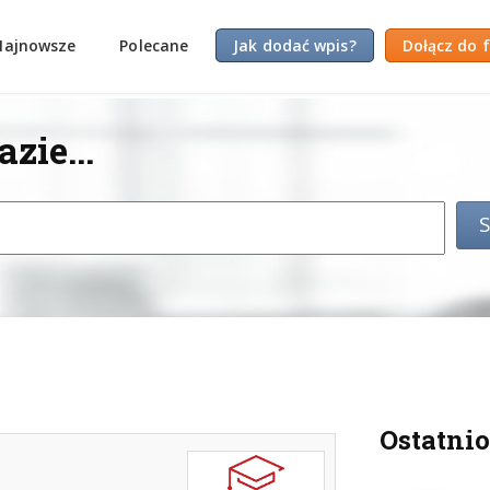
Najnowsze
Polecane
Jak dodać wpis?
Dołącz do 
zie...
Ostatnio