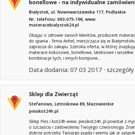
bonellowe - na indywidualne zamówieni
Białystok, ul. Nowowarszawska 117, Podlaskie
Nr. telefonu: 693-075-196, www:
materacebialystok24.pl
Dbając o zdrowie swoich klientów, producent matera
do spania - firma Anhel, mieszcząca się w Białymstok
zaprasza do zakupu. Szeroka oferta, w której znajdują
materace kokosowe, bonellowe, lateksowe i wszelkie
kombinacje tych, i innych kompone...
Data dodania: 07 03 2017 ·
szczegóły
Sklep dla Zwierząt
Stefanowo, Letniskowa 89, Mazowieckie
piesikot24h.pl
Sklep Pies i kot24h www. piesikot24h. pl powstał z my
o szczęściu i zadowoleniu Twojego czworonoga. Zna
dobrze potrzeby Twojego pupila i wiemy jak je zaspok