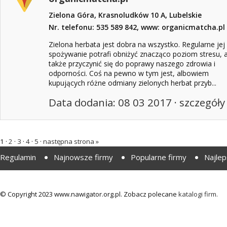
Zielona Góra, Krasnoludków 10 A, Lubelskie
Nr. telefonu: 535 589 842, www: organicmatcha.pl
Zielona herbata jest dobra na wszystko. Regularne jej
spożywanie potrafi obniżyć znacząco poziom stresu, 
także przyczynić się do poprawy naszego zdrowia i
odporności. Coś na pewno w tym jest, albowiem
kupujących różne odmiany zielonych herbat przyb...
Data dodania: 08 03 2017 ·
szczegóły
1 ·
2
·
3
·
4
·
5
·
następna strona »
Regulamin
Najnowsze firmy
Popularne firmy
Najlep
© Copyright 2023 www.nawigator.org.pl. Zobacz polecane
katalogi firm.