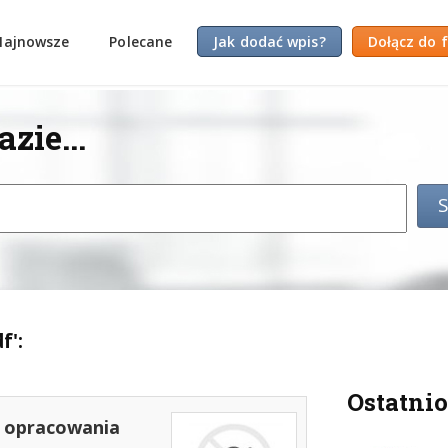
Najnowsze
Polecane
Jak dodać wpis?
Dołącz do 
zie...
f':
Ostatnio
- opracowania