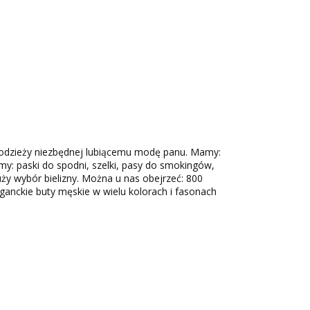
 odzieży niezbędnej lubiącemu modę panu. Mamy:
emy: paski do spodni, szelki, pasy do smokingów,
ży wybór bielizny. Można u nas obejrzeć: 800
eganckie buty męskie w wielu kolorach i fasonach