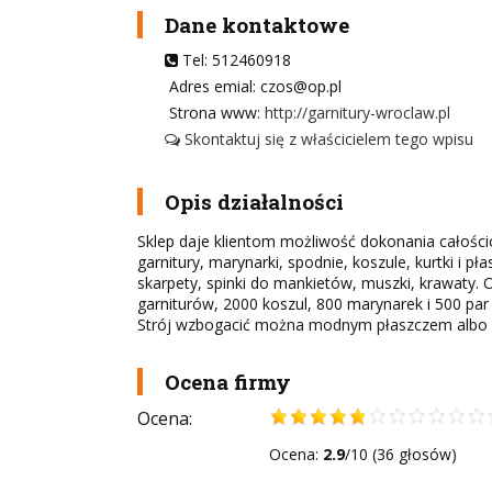
Dane kontaktowe
Tel: 512460918
Adres emial: czos@op.pl
Strona www:
http://garnitury-wroclaw.pl
Skontaktuj się z właścicielem tego wpisu
Opis działalności
Sklep daje klientom możliwość dokonania całośc
garnitury, marynarki, spodnie, koszule, kurtki i 
skarpety, spinki do mankietów, muszki, krawaty. 
garniturów, 2000 koszul, 800 marynarek i 500 par 
Strój wzbogacić można modnym płaszczem albo p
Ocena firmy
Ocena:
Ocena:
2.9
/10 (36 głosów)