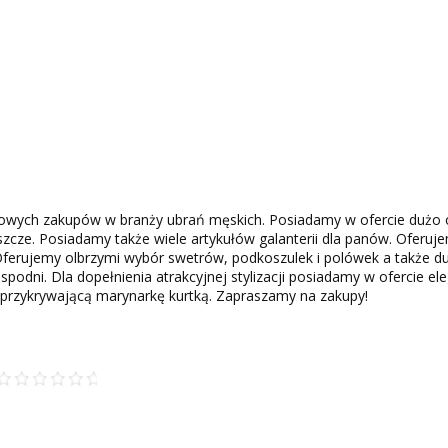
iowych zakupów w branży ubrań męskich. Posiadamy w ofercie dużo
płaszcze. Posiadamy także wiele artykułów galanterii dla panów. Oferuj
Oferujemy olbrzymi wybór swetrów, podkoszulek i polówek a także du
spodni. Dla dopełnienia atrakcyjnej stylizacji posiadamy w ofercie el
rzykrywającą marynarkę kurtką. Zapraszamy na zakupy!