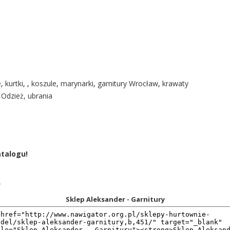
e
,
kurtki
, ,
koszule
,
marynarki
,
garnitury Wrocław
,
krawaty
»
Odzież, ubrania
atalogu!
ę
Sklep Aleksander - Garnitury