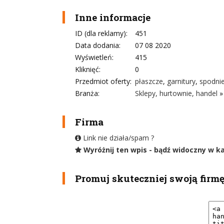
Inne informacje
ID (dla reklamy):
451
Data dodania:
07 08 2020
Wyświetleń:
415
Kliknięć:
0
Przedmiot oferty:
płaszcze
,
garnitury
,
spodni
Branża:
Sklepy, hurtownie, handel
Firma
Link nie działa/spam ?
Wyróżnij ten wpis - bądź widoczny w k
Promuj skuteczniej swoją firm