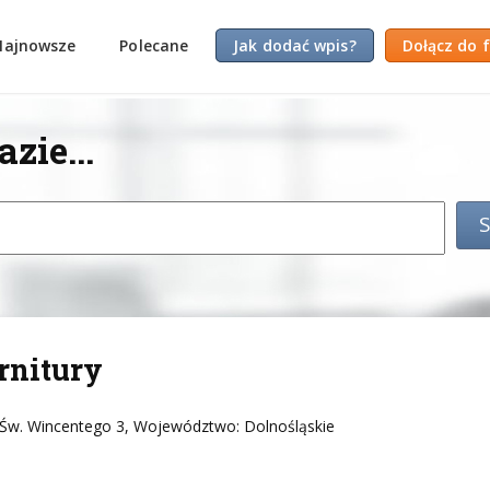
Najnowsze
Polecane
Jak dodać wpis?
Dołącz do 
zie...
rnitury
 Św. Wincentego 3, Województwo: Dolnośląskie