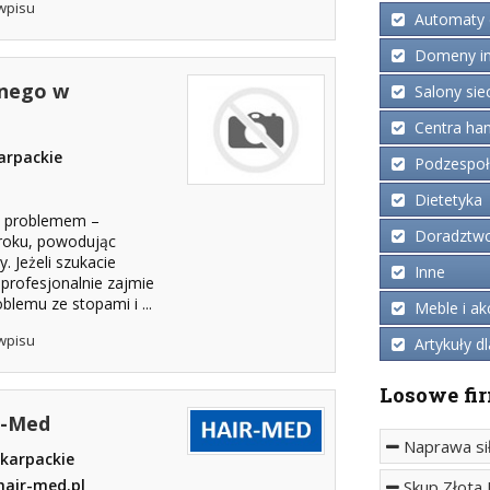
wpisu
Automaty 
Domeny in
znego w
Salony sie
Centra ha
arpackie
Podzespoły
Dietetyka
m problemem –
Doradztwo 
roku, powodując
. Jeżeli szukacie
Inne
profesjonalnie zajmie
lemu ze stopami i ...
Meble i ak
wpisu
Artykuły dl
Losowe fi
r-Med
Naprawa sił
dkarpackie
hair-med.pl
Skup Złota 