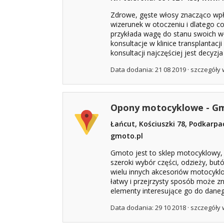
Zdrowe, gęste włosy znacząco wp
wizerunek w otoczeniu i dlatego c
przykłada wagę do stanu swoich wł
konsultacje w klinice transplantac
konsultacji najczęściej jest decyzja 
Data dodania: 21 08 2019 ·
szczegóły 
Opony motocyklowe - Gm
Łańcut, Kościuszki 78, Podkarpa
gmoto.pl
Gmoto jest to sklep motocyklowy,
szeroki wybór części, odzieży, but
wielu innych akcesoriów motocyklo
łatwy i przejrzysty sposób może zn
elementy interesujące go do daneg
Data dodania: 29 10 2018 ·
szczegóły 