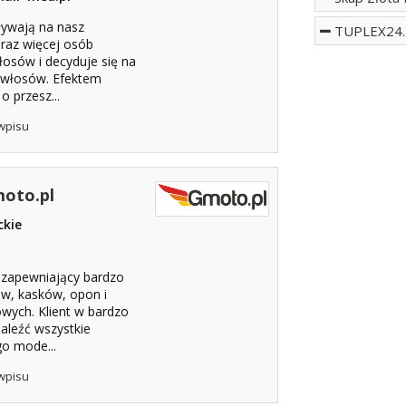
ływają na nasz
TUPLEX24.
oraz więcej osób
osów i decyduje się na
ji włosów. Efektem
o przesz...
wpisu
oto.pl
ckie
 zapewniający bardzo
ów, kasków, opon i
wych. Klient w bardzo
aleźć wszystkie
o mode...
wpisu