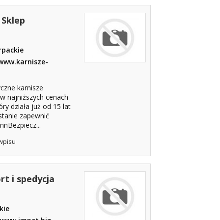
 Sklep
rpackie
 www.karnisze-
zne karnisze
w najniższych cenach
ry działa już od 15 lat
stanie zapewnić
nnBezpiecz...
wpisu
t i spedycja
kie