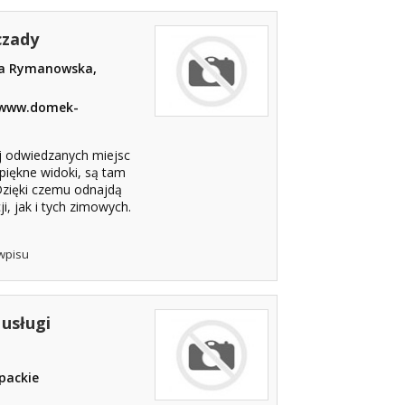
czady
a Rymanowska,
: www.domek-
j odwiedzanych miejsc
piękne widoki, są tam
 Dzięki czemu odnajdą
i, jak i tych zimowych.
wpisu
 usługi
packie