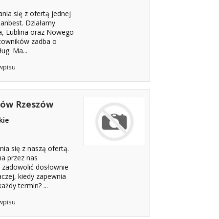
ia się z ofertą jednej
tanbest. Działamy
a, Lublina oraz Nowego
cowników zadba o
ug. Ma...
wpisu
dów Rzeszów
kie
a się z naszą ofertą.
a przez nas
zadowolić dosłownie
aczej, kiedy zapewnia
żdy termin? ...
wpisu