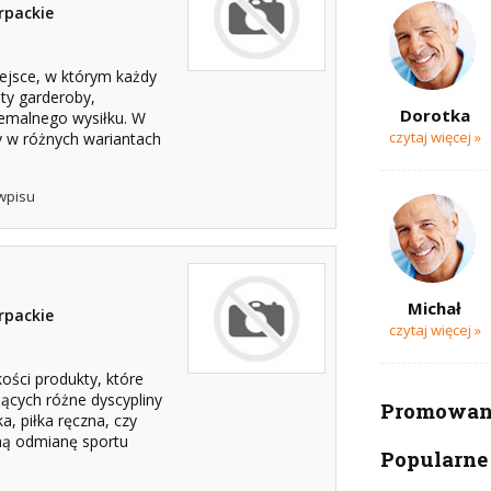
rpackie
iejsce, w którym każdy
ty garderoby,
Dorotka
remalnego wysiłku. W
czytaj więcej »
ty w różnych wariantach
wpisu
Michał
rpackie
czytaj więcej »
ości produkty, które
ących różne dyscypliny
Promowana
a, piłka ręczna, czy
inną odmianę sportu
Popularne