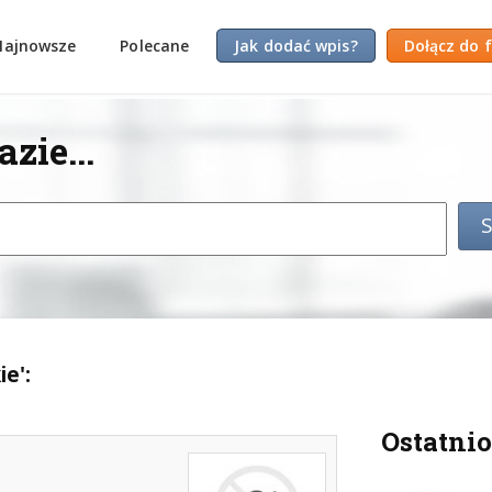
Najnowsze
Polecane
Jak dodać wpis?
Dołącz do 
zie...
e':
Ostatnio