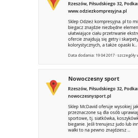
Rzeszów, Piłsudskiego 32, Podka
www.odziezkompresyjna.pl
Sklep Odzież kompresyjna. pl to m
biegacz znajdzie niezbędne elemen
ułatwiające ciału przetrwanie ekst
ofercie znajdują się getry i skarpe
kolorystycznych, a także opaski k...
Data dodania: 19 04 2017 ·
szczegóły 
Nowoczesny sport
Rzeszów, Piłsudskiego 32, Podka
nowoczesnysport.pl
Sklep McDavid oferuje wysokiej jak
przeznaczone są dla osób uprawiaj
sportowe, tj. siatkówka, koszykówk
bieganie. Jeśli trenujesz judo lub 
walki to na pewno znajdziesz ...