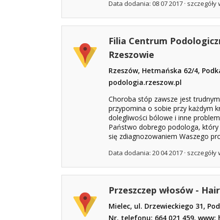
Data dodania: 08 07 2017 ·
szczegóły 
Filia Centrum Podologic
Rzeszowie
Rzeszów, Hetmańska 62/4, Podk
podologia.rzeszow.pl
Choroba stóp zawsze jest trudny
przypomina o sobie przy każdym k
dolegliwości bólowe i inne problemy
Państwo dobrego podologa, który 
się zdiagnozowaniem Waszego prob
Data dodania: 20 04 2017 ·
szczegóły 
Przeszczep włosów - Hai
Mielec, ul. Drzewieckiego 31, Po
Nr. telefonu: 664 021 459, www: 