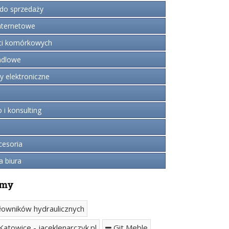
do sprzedaży
ternetowe
ci komórkowych
ndlowe
 elektroniczne
i konsulting
cesoria
a biura
rmy
owników hydraulicznych
Katowice - jaceklenarczyk.pl
Git Meble