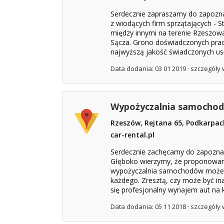
Serdecznie zapraszamy do zapoznan
z wiodących firm sprzątających - S
między innymi na terenie Rzeszow
Sącza. Grono doświadczonych pra
najwyższą jakość świadczonych usł
Data dodania: 03 01 2019 ·
szczegóły 
Wypożyczalnia samocho
Rzeszów, Rejtana 65, Podkarpac
car-rental.pl
Serdecznie zachęcamy do zapoznani
Głęboko wierzymy, że proponowan
wypożyczalnia samochodów może 
każdego. Zresztą, czy może być in
się profesjonalny wynajem aut na ka
Data dodania: 05 11 2018 ·
szczegóły 