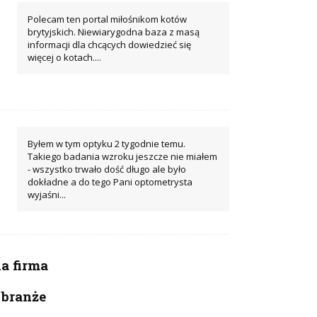
Polecam ten portal miłośnikom kotów
brytyjskich. Niewiarygodna baza z masą
informacji dla chcących dowiedzieć się
więcej o kotach....
Byłem w tym optyku 2 tygodnie temu.
Takiego badania wzroku jeszcze nie miałem
- wszystko trwało dość długo ale było
dokładne a do tego Pani optometrysta
wyjaśni...
 firma
 branże