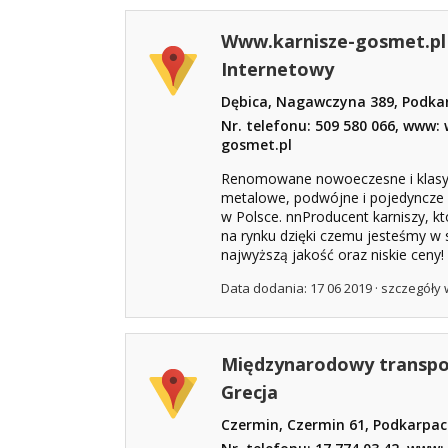
Www.karnisze-gosmet.pl
Internetowy
Dębica, Nagawczyna 389, Podka
Nr. telefonu: 509 580 066, www:
gosmet.pl
Renomowane nowoeczesne i klasyc
metalowe, podwójne i pojedyncze 
w Polsce. nnProducent karniszy, któ
na rynku dzięki czemu jesteśmy w 
najwyższą jakość oraz niskie ceny! 
Data dodania: 17 06 2019 ·
szczegóły 
Międzynarodowy transpor
Grecja
Czermin, Czermin 61, Podkarpac