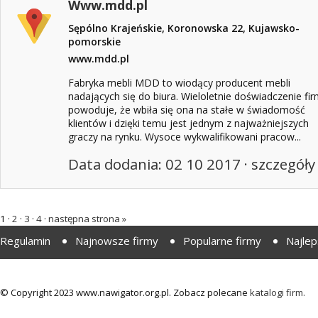
Www.mdd.pl
Sępólno Krajeńskie, Koronowska 22, Kujawsko-
pomorskie
www.mdd.pl
Fabryka mebli MDD to wiodący producent mebli
nadających się do biura. Wieloletnie doświadczenie fi
powoduje, że wbiła się ona na stałe w świadomość
klientów i dzięki temu jest jednym z najważniejszych
graczy na rynku. Wysoce wykwalifikowani pracow...
Data dodania: 02 10 2017 ·
szczegóły
1 ·
2
·
3
·
4
·
następna strona »
Regulamin
Najnowsze firmy
Popularne firmy
Najlep
© Copyright 2023 www.nawigator.org.pl. Zobacz polecane
katalogi firm.