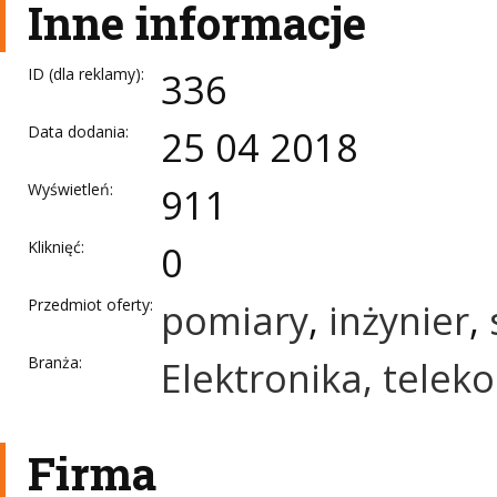
Inne informacje
ID (dla reklamy):
336
Data dodania:
25 04 2018
Wyświetleń:
911
Kliknięć:
0
Przedmiot oferty:
pomiary
,
inżynier
,
Branża:
Elektronika, telek
Firma