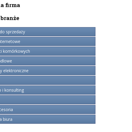
 firma
 branże
do sprzedaży
ternetowe
ci komórkowych
ndlowe
 elektroniczne
i konsulting
cesoria
a biura