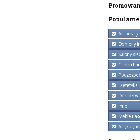
Promowana
Popularne
Automaty 
Domeny in
Salony sie
Centra ha
Podzespoły
Dietetyka
Doradztwo 
Inne
Meble i ak
Artykuły dl