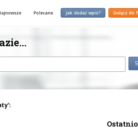
Najnowsze
Polecane
Jak dodać wpis?
Dołącz do 
zie...
ty':
Ostatnio