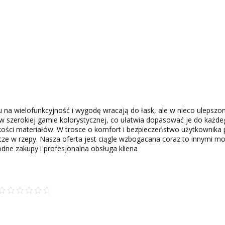
u na wielofunkcyjność i wygodę wracają do łask, ale w nieco ulepszony
w szerokiej gamie kolorystycznej, co ułatwia dopasować je do każdego
jakości materiałów. W trosce o komfort i bezpieczeństwo użytkownik
e w rzepy. Nasza oferta jest ciągle wzbogacana coraz to innymi mode
godne zakupy i profesjonalna obsługa kliena