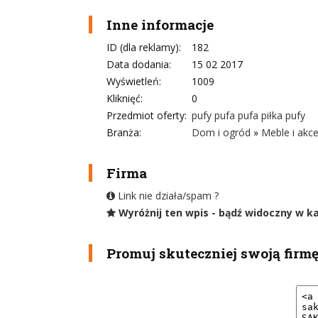
Inne informacje
ID (dla reklamy):
182
Data dodania:
15 02 2017
Wyświetleń:
1009
Kliknięć:
0
Przedmiot oferty:
pufy pufa pufa piłka pufy
Branża:
Dom i ogród
»
Meble i akce
Firma
Link nie działa/spam ?
Wyróżnij ten wpis - bądź widoczny w k
Promuj skuteczniej swoją firm