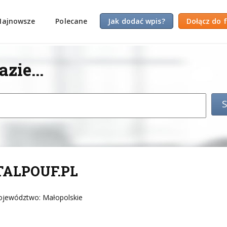
Najnowsze
Polecane
Jak dodać wpis?
Dołącz do 
zie...
TALPOUF.PL
ojewództwo: Małopolskie