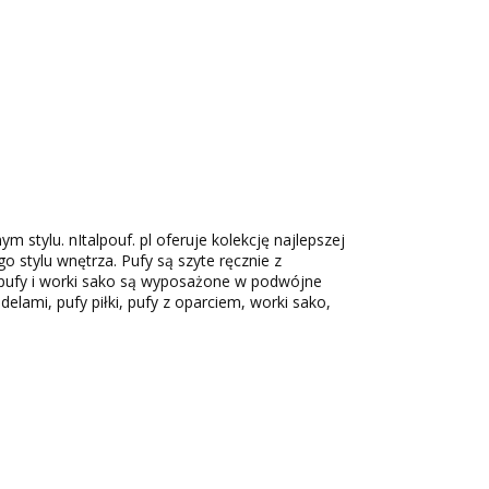
m stylu. nItalpouf. pl oferuje kolekcję najlepszej
 stylu wnętrza. Pufy są szyte ręcznie z
a pufy i worki sako są wyposażone w podwójne
lami, pufy piłki, pufy z oparciem, worki sako,