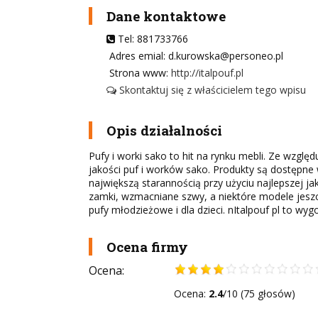
Dane kontaktowe
Tel: 881733766
Adres emial: d.kurowska@personeo.pl
Strona www:
http://italpouf.pl
Skontaktuj się z właścicielem tego wpisu
Opis działalności
Pufy i worki sako to hit na rynku mebli. Ze względ
jakości puf i worków sako. Produkty są dostępne 
największą starannością przy użyciu najlepszej 
zamki, wzmacniane szwy, a niektóre modele jeszcz
pufy młodzieżowe i dla dzieci. nItalpouf pl to wy
Ocena firmy
Ocena:
Ocena:
2.4
/10 (75 głosów)