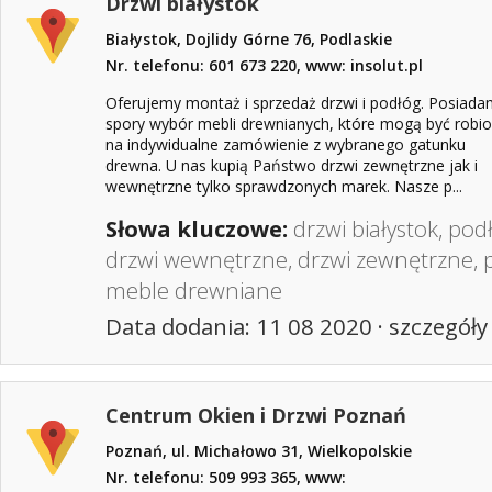
Drzwi białystok
Białystok, Dojlidy Górne 76, Podlaskie
Nr. telefonu: 601 673 220, www: insolut.pl
Oferujemy montaż i sprzedaż drzwi i podłóg. Posiad
spory wybór mebli drewnianych, które mogą być robi
na indywidualne zamówienie z wybranego gatunku
drewna. U nas kupią Państwo drzwi zewnętrzne jak i
wewnętrzne tylko sprawdzonych marek. Nasze p...
Słowa kluczowe:
drzwi białystok
,
pod
drzwi wewnętrzne
,
drzwi zewnętrzne
,
meble drewniane
Data dodania: 11 08 2020 ·
szczegóły
Centrum Okien i Drzwi Poznań
Poznań, ul. Michałowo 31, Wielkopolskie
Nr. telefonu: 509 993 365, www: