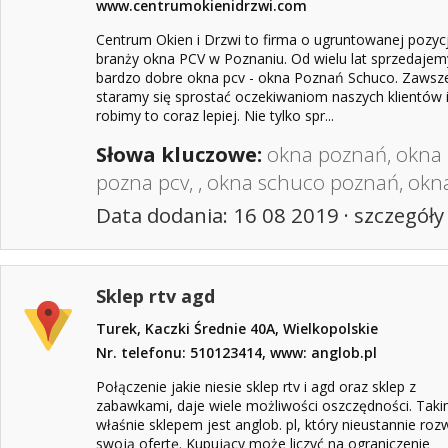
www.centrumokienidrzwi.com
Centrum Okien i Drzwi to firma o ugruntowanej pozycj
branży okna PCV w Poznaniu. Od wielu lat sprzedajem
bardzo dobre okna pcv - okna Poznań Schuco. Zawsz
staramy się sprostać oczekiwaniom naszych klientów 
robimy to coraz lepiej. Nie tylko spr...
Słowa kluczowe:
okna poznań
,
okna 
pozna pcv
, ,
okna schuco poznań
,
okn
Data dodania: 16 08 2019 ·
szczegóły
Sklep rtv agd
Turek, Kaczki Średnie 40A, Wielkopolskie
Nr. telefonu: 510123414, www: anglob.pl
Połączenie jakie niesie sklep rtv i agd oraz sklep z
zabawkami, daje wiele możliwości oszczędności. Tak
właśnie sklepem jest anglob. pl, który nieustannie rozw
swoją ofertę. Kupujący może liczyć na ograniczenie