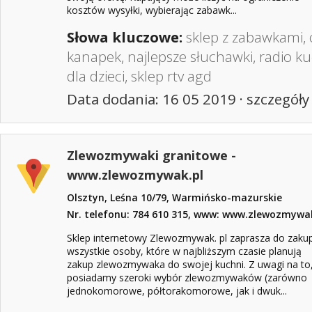
kosztów wysyłki, wybierając zabawk...
Słowa kluczowe:
sklep z zabawkami
,
kanapek
,
najlepsze słuchawki
,
radio k
dla dzieci
,
sklep rtv agd
Data dodania: 16 05 2019 ·
szczegóły
Zlewozmywaki granitowe -
www.zlewozmywak.pl
Olsztyn, Leśna 10/79, Warmińsko-mazurskie
Nr. telefonu: 784 610 315, www: www.zlewozmywa
Sklep internetowy Zlewozmywak. pl zaprasza do zak
wszystkie osoby, które w najbliższym czasie planują
zakup zlewozmywaka do swojej kuchni. Z uwagi na to
posiadamy szeroki wybór zlewozmywaków (zarówno
jednokomorowe, półtorakomorowe, jak i dwuk...