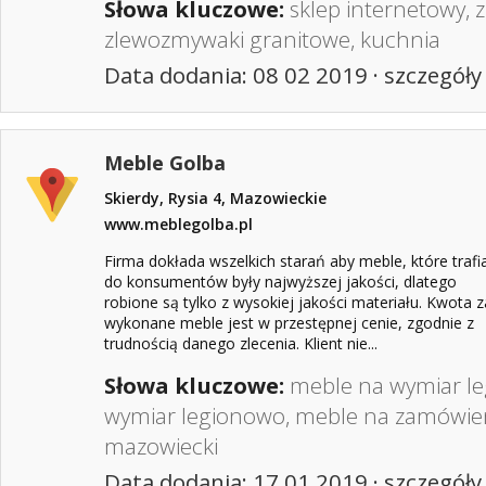
Słowa kluczowe:
sklep internetowy
,
zlewozmywaki granitowe
,
kuchnia
Data dodania: 08 02 2019 ·
szczegóły
Meble Golba
Skierdy, Rysia 4, Mazowieckie
www.meblegolba.pl
Firma dokłada wszelkich starań aby meble, które trafi
do konsumentów były najwyższej jakości, dlatego
robione są tylko z wysokiej jakości materiału. Kwota z
wykonane meble jest w przestępnej cenie, zgodnie z
trudnością danego zlecenia. Klient nie...
Słowa kluczowe:
meble na wymiar l
wymiar legionowo
,
meble na zamówie
mazowiecki
Data dodania: 17 01 2019 ·
szczegóły